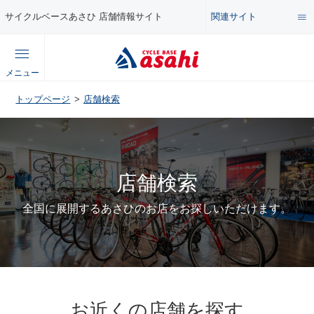
関連サイト
サイクルベースあさひ 店舗情報サイト
総合サイト
メニュー
コンテンツ
トップページ
店舗検索
公式オンラインストア
セール・キャンペーン
企業情報サイト
店舗検索
特集・イベント
店舗情報サイト
全国に展開するあさひのお店をお探しいただけます。
メンテナンス・カスタム講座
自転車・パーツの使い方・選び方
お近くの店舗を探す