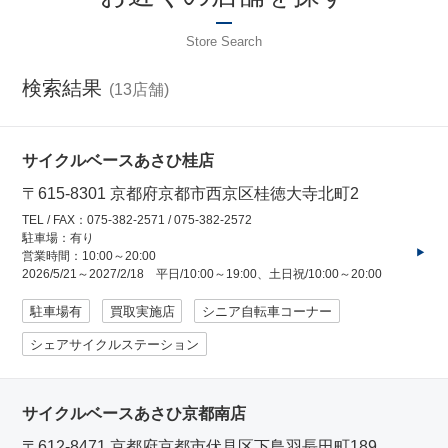
コンセプトストア
Store Search
ぶろぐ・で・あさひ
検索結果
13
製品情報
サイクルベースあさひ桂店
オリジナルブランド一覧
〒615-8301 京都府京都市西京区桂徳大寺北町2
TEL / FAX：075-382-2571 / 075-382-2572
駐車場：有り
日本代理店ブランド一覧
営業時間：10:00～20:00
2026/5/21～2027/2/18 平日/10:00～19:00、土日祝/10:00～20:00
あさひのサービス
駐車場有
買取実施店
シニア自転車コーナー
シェアサイクルステーション
サイクルベースあさひ公式アプリ
サイクルベースあさひ京都南店
ネットで注文、お店で受取り
〒612-8471 京都府京都市伏見区下鳥羽長田町189