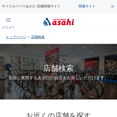
関連サイト
サイクルベースあさひ 店舗情報サイト
総合サイト
メニュー
コンテンツ
トップページ
店舗検索
公式オンラインストア
セール・キャンペーン
企業情報サイト
店舗検索
特集・イベント
店舗情報サイト
全国に展開するあさひのお店をお探しいただけます。
メンテナンス・カスタム講座
自転車・パーツの使い方・選び方
お近くの店舗を探す