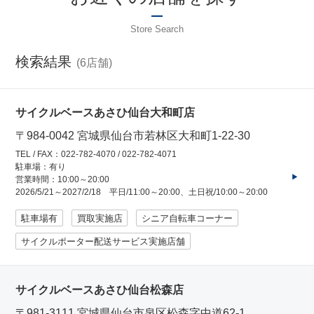
コンセプトストア
Store Search
ぶろぐ・で・あさひ
検索結果
6
製品情報
サイクルベースあさひ仙台大和町店
オリジナルブランド一覧
〒984-0042 宮城県仙台市若林区大和町1-22-30
TEL / FAX：022-782-4070 / 022-782-4071
駐車場：有り
日本代理店ブランド一覧
営業時間：10:00～20:00
2026/5/21～2027/2/18 平日/11:00～20:00、土日祝/10:00～20:00
あさひのサービス
駐車場有
買取実施店
シニア自転車コーナー
サイクルポーター配送サービス実施店舗
サイクルベースあさひ公式アプリ
サイクルベースあさひ仙台松森店
ネットで注文、お店で受取り
〒981-3111 宮城県仙台市泉区松森字中道62-1