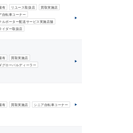
場有
リユース取扱店
買取実施店
ア自転車コーナー
クルポーター配送サービス実施店舗
ライダー取扱店
場有
買取実施店
ダグローバルディーラー
場有
買取実施店
シニア自転車コーナー