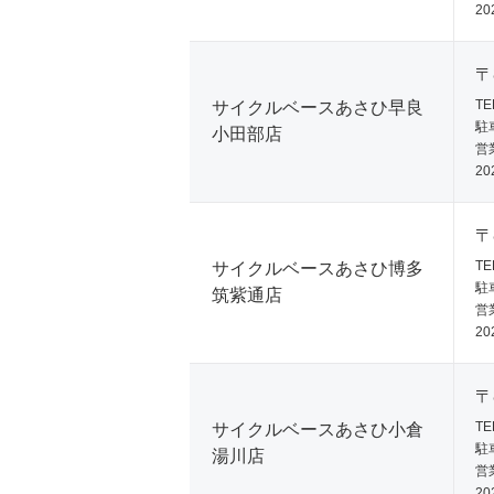
20
店舗の特徴で絞り込
〒
TE
サイクルベースあさひ早良
駐車場有
駐
小田部店
営業
買取実施店
20
レンタサイクル取扱店
〒
提携駐車場有
TE
サイクルベースあさひ博多
駐
筑紫通店
営業
20
〒
TE
サイクルベースあさひ小倉
駐
湯川店
営業
20