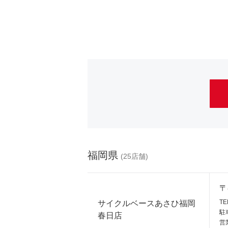
取り扱い製品で絞り
福岡県
25
シティサイクル
スポーツサイクル
〒
スポーツウェア(ビンディングシ
TE
サイクルベースあさひ福岡
ューズ)
駐
春日店
営業