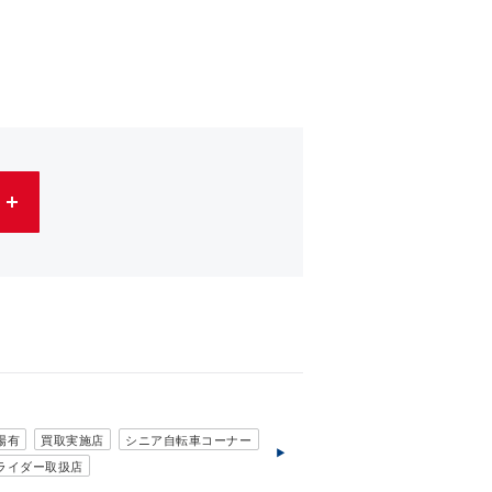
キッズサイクル
スポーツウェア(グローブ)
場有
買取実施店
シニア自転車コーナー
ライダー取扱店