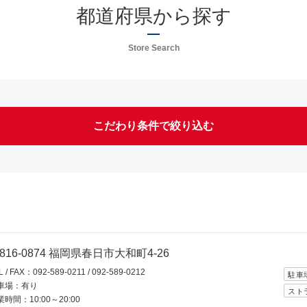
都道府県から探す
Store Search
こだわり条件で絞り込む
込む
小径・折り畳み
電動アシスト自転車
スポーツウェア(ヘルメット)
スポーツウェア(アパレル)
816-0874 福岡県春日市大和町4-26
L / FAX：092-589-0211 / 092-589-0212
車いす
修理・サービスのみ
駐車
車場：有り
スト
時間：10:00～20:00