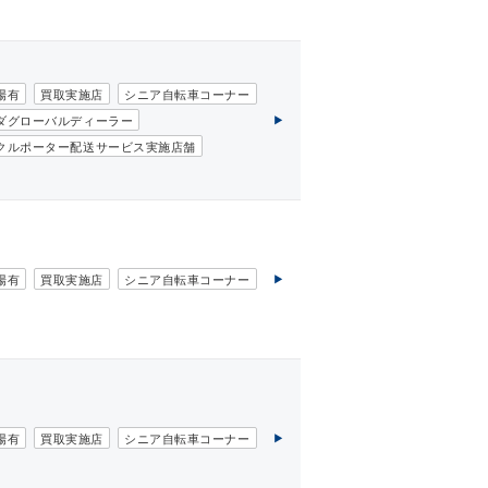
場有
買取実施店
シニア自転車コーナー
ダグローバルディーラー
リユース取扱店
クルポーター配送サービス実施店舗
シェアサイクルステーション
ビアンキレパルトコルサストア
場有
買取実施店
シニア自転車コーナー
場有
買取実施店
シニア自転車コーナー