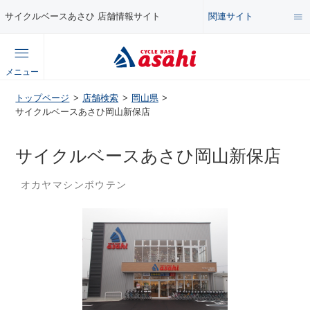
関連サイト
サイクルベースあさひ 店舗情報サイト
総合サイト
メニュー
コンテンツ
トップページ
店舗検索
岡山県
公式オンラインストア
サイクルベースあさひ岡山新保店
セール・キャンペーン
企業情報サイト
サイクルベースあさひ岡山新保店
特集・イベント
オカヤマシンボウテン
店舗情報サイト
メンテナンス・カスタム講座
自転車・パーツの使い方・選び方