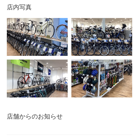
店内写真
アウトレット
自転車修理工賃
サイクルメイト
サイクルポーター
ネットで注文、お店で取付け
店舗からのお知らせ
サイクルパートナー
自転車買取専門サービス