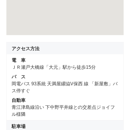
アクセス方法
電 車
ＪＲ瀬戸大橋線「大元」駅から徒歩15分
バ ス
岡電バス 93系統 天満屋縲恊V保西 線 「新屋敷」バ
ス停すぐ
自動車
青江津島線沿い 下中野平井線との交差点ジョイフ
ル様隣
駐車場