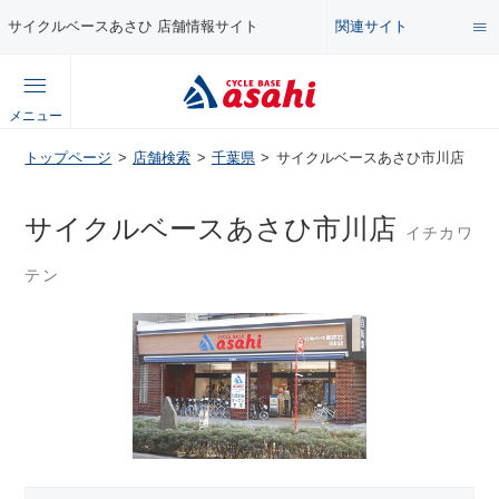
関連サイト
サイクルベースあさひ 店舗情報サイト
総合サイト
メニュー
コンテンツ
トップページ
店舗検索
千葉県
サイクルベースあさひ市川店
公式オンラインストア
セール・キャンペーン
サイクルベースあさひ市川店
イチカワ
企業情報サイト
テン
特集・イベント
店舗情報サイト
メンテナンス・カスタム講座
自転車・パーツの使い方・選び方