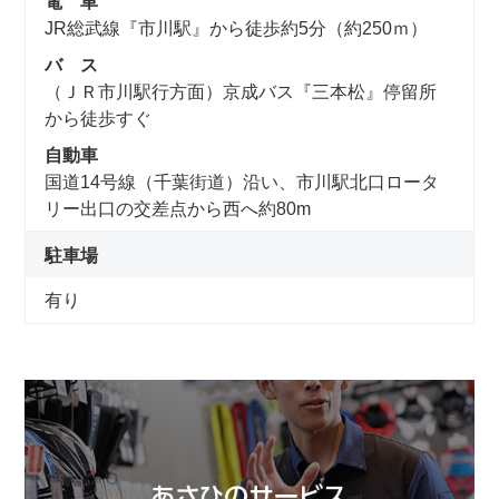
電 車
JR総武線『市川駅』から徒歩約5分（約250ｍ）
バ ス
（ＪＲ市川駅行方面）京成バス『三本松』停留所
から徒歩すぐ
自動車
国道14号線（千葉街道）沿い、市川駅北口ロータ
リー出口の交差点から西へ約80m
駐車場
有り