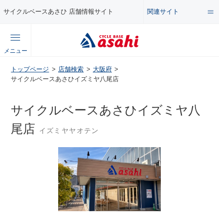
関連サイト
サイクルベースあさひ 店舗情報サイト
総合サイト
メニュー
コンテンツ
トップページ
店舗検索
大阪府
公式オンラインストア
サイクルベースあさひイズミヤ八尾店
セール・キャンペーン
企業情報サイト
サイクルベースあさひイズミヤ八
特集・イベント
尾店
イズミヤヤオテン
店舗情報サイト
メンテナンス・カスタム講座
自転車・パーツの使い方・選び方