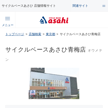
関連サイト
サイクルベースあさひ 店舗情報サイト
総合サイト
メニュー
コンテンツ
トップページ
店舗検索
東京都
サイクルベースあさひ青梅店
公式オンラインストア
セール・キャンペーン
サイクルベースあさひ青梅店
オウメテ
企業情報サイト
ン
特集・イベント
店舗情報サイト
メンテナンス・カスタム講座
自転車・パーツの使い方・選び方