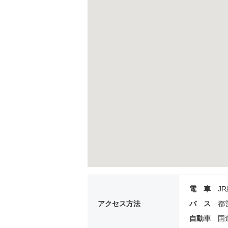
電 車
J
アクセス方法
バ ス
都
自動車
国