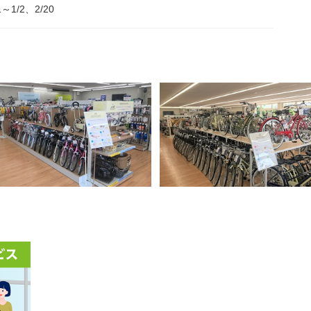
1～1/2、2/20