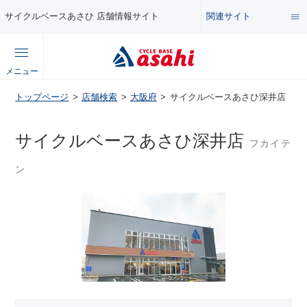
関連サイト
サイクルベースあさひ 店舗情報サイト
総合サイト
メニュー
コンテンツ
トップページ
店舗検索
大阪府
サイクルベースあさひ深井店
公式オンラインストア
セール・キャンペーン
サイクルベースあさひ深井店
フカイテ
企業情報サイト
ン
特集・イベント
店舗情報サイト
メンテナンス・カスタム講座
自転車・パーツの使い方・選び方