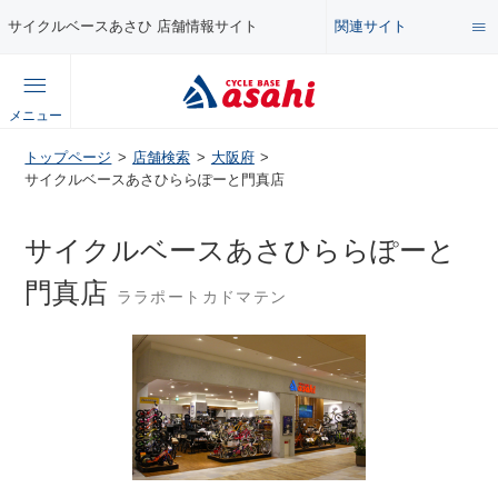
関連サイト
サイクルベースあさひ 店舗情報サイト
総合サイト
メニュー
コンテンツ
トップページ
店舗検索
大阪府
公式オンラインストア
サイクルベースあさひららぽーと門真店
セール・キャンペーン
企業情報サイト
サイクルベースあさひららぽーと
特集・イベント
門真店
ララポートカドマテン
店舗情報サイト
メンテナンス・カスタム講座
自転車・パーツの使い方・選び方