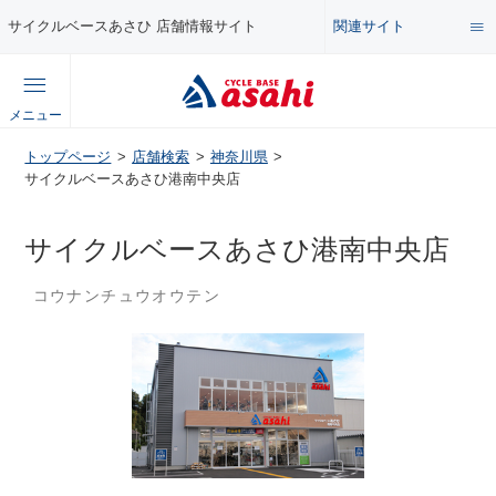
関連サイト
サイクルベースあさひ 店舗情報サイト
総合サイト
メニュー
コンテンツ
トップページ
店舗検索
神奈川県
公式オンラインストア
サイクルベースあさひ港南中央店
セール・キャンペーン
企業情報サイト
サイクルベースあさひ港南中央店
特集・イベント
コウナンチュウオウテン
店舗情報サイト
メンテナンス・カスタム講座
自転車・パーツの使い方・選び方