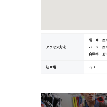
電 車
西
アクセス方法
バ ス
西
自動車
府
駐車場
有り