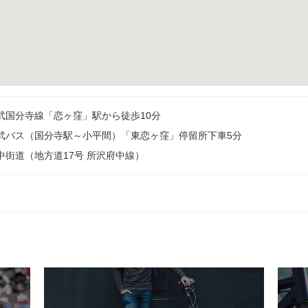
武国分寺線「恋ヶ窪」駅から徒歩10分
武バス（国分寺駅～小平間）「東恋ヶ窪」停留所下車5分
中街道（地方道17号 所沢府中線）