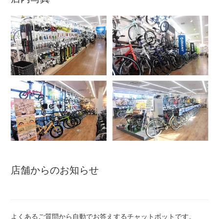
アウトレット
自転車修理工賃
サイクルメイト
サイクルポーター
ネットで注文、お店で取付け
店舗からのお知らせ
サイクルパートナー
よくあるご質問から自動でお答えするチャットボットです。
自転車買取専門サービス