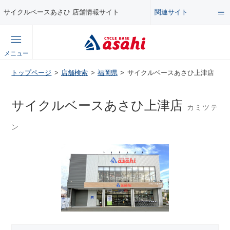
関連サイト
サイクルベースあさひ 店舗情報サイト
総合サイト
メニュー
コンテンツ
トップページ
店舗検索
福岡県
サイクルベースあさひ上津店
公式オンラインストア
セール・キャンペーン
サイクルベースあさひ上津店
カミツテ
企業情報サイト
ン
特集・イベント
店舗情報サイト
メンテナンス・カスタム講座
自転車・パーツの使い方・選び方