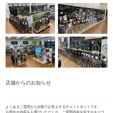
アウトレット
自転車修理工賃
サイクルメイト
サイクルポーター
ネットで注文、お店で取付け
店舗からのお知らせ
サイクルパートナー
よくあるご質問から自動でお答えするチャットボットです。
お問合せ内容をお選びいただくか、ご質問内容を短文やキーワ
自転車買取専門サービス