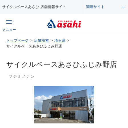
関連サイト
サイクルベースあさひ 店舗情報サイト
総合サイト
メニュー
コンテンツ
トップページ
店舗検索
埼玉県
公式オンラインストア
サイクルベースあさひふじみ野店
セール・キャンペーン
企業情報サイト
サイクルベースあさひふじみ野店
特集・イベント
フジミノテン
店舗情報サイト
メンテナンス・カスタム講座
自転車・パーツの使い方・選び方