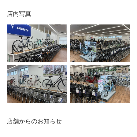
店内写真
アウトレット
自転車修理工賃
サイクルメイト
サイクルポーター
ネットで注文、お店で取付け
サイクルパートナー
店舗からのお知らせ
自転車買取専門サービス