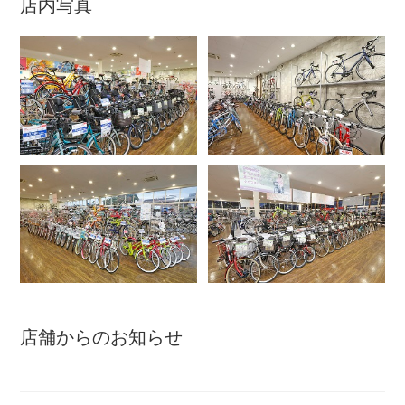
店内写真
アウトレット
自転車修理工賃
サイクルメイト
サイクルポーター
ネットで注文、お店で取付け
店舗からのお知らせ
サイクルパートナー
自転車買取専門サービス