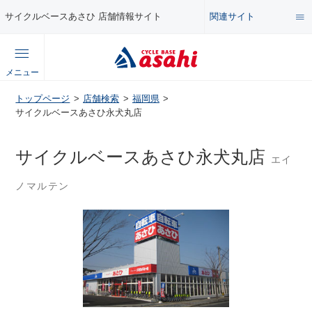
関連サイト
サイクルベースあさひ 店舗情報サイト
総合サイト
メニュー
コンテンツ
トップページ
店舗検索
福岡県
公式オンラインストア
サイクルベースあさひ永犬丸店
セール・キャンペーン
企業情報サイト
サイクルベースあさひ永犬丸店
エイ
特集・イベント
ノマルテン
店舗情報サイト
メンテナンス・カスタム講座
自転車・パーツの使い方・選び方