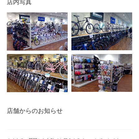
店内写真
アウトレット
自転車修理工賃
サイクルメイト
サイクルポーター
ネットで注文、お店で取付け
店舗からのお知らせ
サイクルパートナー
自転車買取専門サービス