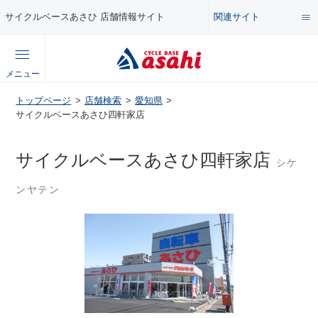
関連サイト
サイクルベースあさひ 店舗情報サイト
総合サイト
メニュー
コンテンツ
トップページ
店舗検索
愛知県
公式オンラインストア
サイクルベースあさひ四軒家店
セール・キャンペーン
企業情報サイト
サイクルベースあさひ四軒家店
シケ
特集・イベント
ンヤテン
店舗情報サイト
メンテナンス・カスタム講座
自転車・パーツの使い方・選び方