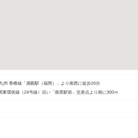
R九州 香椎線「酒殿駅（福岡）」より南西に徒歩20分
岡東環状線（24号線）沿い「南里駅前」交差点より南に300ｍ