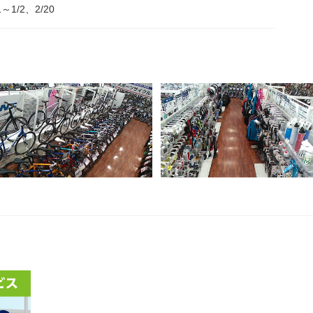
1～1/2、2/20