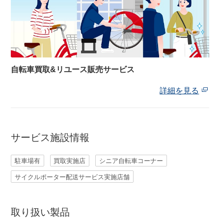
ネット店と店舗の違いをご紹介
店舗について
自転車買取&リユース販売サービス
店舗検索
詳細を見る
お知らせ
サービス施設情報
お知らせ一覧
駐車場有
買取実施店
シニア自転車コーナー
サイクルポーター配送サービス実施店舗
取り扱い製品