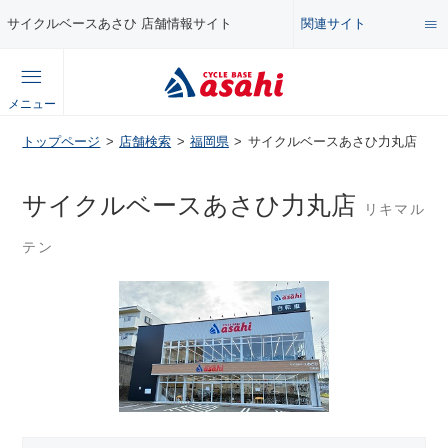
関連サイト
サイクルベースあさひ 店舗情報サイト
総合サイト
メニュー
コンテンツ
トップページ
店舗検索
福岡県
サイクルベースあさひ力丸店
公式オンラインストア
セール・キャンペーン
サイクルベースあさひ力丸店
リキマル
企業情報サイト
テン
特集・イベント
店舗情報サイト
メンテナンス・カスタム講座
自転車・パーツの使い方・選び方