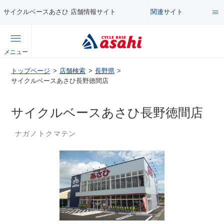
関連サイト
サイクルベースあさひ 店舗情報サイト
総合サイト
メニュー
コンテンツ
トップページ
店舗検索
長野県
公式オンラインストア
サイクルベースあさひ長野徳間店
セール・キャンペーン
企業情報サイト
サイクルベースあさひ長野徳間店
特集・イベント
ナガノトクマテン
店舗情報サイト
メンテナンス・カスタム講座
自転車・パーツの使い方・選び方