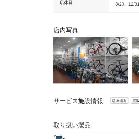
店休日
8/20、12/3
店内写真
サービス施設情報
駐車場有
買
取り扱い製品