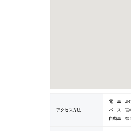
電 車
J
アクセス方法
バ ス
宮
自動車
県