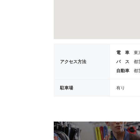
電 車
東
アクセス方法
バ ス
都
自動車
都
駐車場
有り