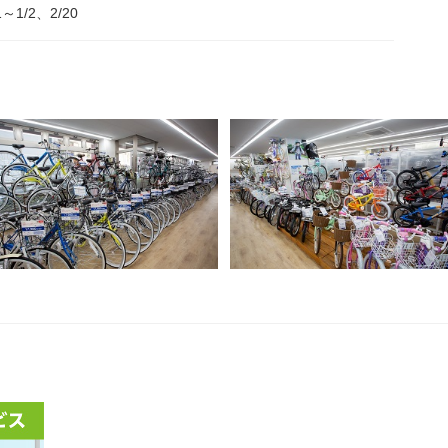
1～1/2、2/20