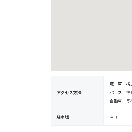
電 車
横
アクセス方法
バ ス
神
自動車
長
駐車場
有り