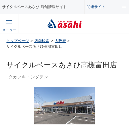
関連サイト
サイクルベースあさひ 店舗情報サイト
総合サイト
メニュー
コンテンツ
トップページ
店舗検索
大阪府
公式オンラインストア
サイクルベースあさひ高槻富田店
セール・キャンペーン
企業情報サイト
サイクルベースあさひ高槻富田店
特集・イベント
タカツキトンダテン
店舗情報サイト
メンテナンス・カスタム講座
自転車・パーツの使い方・選び方