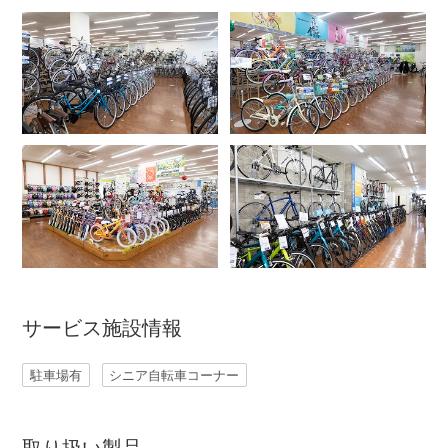
アウトレット
自転車修理工賃
サイクルメイト
サイクルポーター
ネットで注文、お店で取付け
サービス施設情報
駐車場有
シニア自転車コーナー
サイクルパートナー
取り扱い製品
自転車買取専門サービス