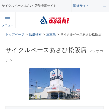
関連サイト
サイクルベースあさひ 店舗情報サイト
総合サイト
メニュー
コンテンツ
トップページ
店舗検索
三重県
サイクルベースあさひ松阪店
公式オンラインストア
セール・キャンペーン
サイクルベースあさひ松阪店
マツサカ
企業情報サイト
テン
特集・イベント
店舗情報サイト
メンテナンス・カスタム講座
自転車・パーツの使い方・選び方